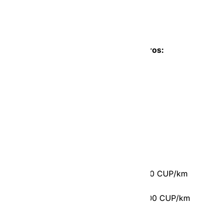
‣ Precio por tiempo:
70 CUP/min.
Para servicios en auto de 6 a 8 pasajeros:
‣ Precio Mínimo:
2500 CUP (Sin A/C)
3400 CUP (Con A/C)
‣ Costo de CUP/ km recorridos:
De 0 a 20 km = entre 600 CUP y 650 CUP/km
Más de 20 km = entre 540 CUP y 600 CUP/km