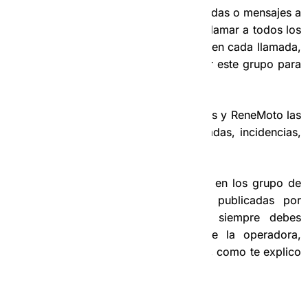
Muchas veces tenemos más de 2 llamadas o mensajes a
la misma vez y en lo que tratamos de llamar a todos los
choferes perdemos muchísimo tiempo en cada llamada,
por eso es mucho más efectivo utilizar este grupo para
encontrar el chofer disponible.
En estos casos escribimos en ReneTaxis y ReneMoto las
direcciones de recogida, destino, paradas, incidencias,
precio y la hora.
IMPORTANTE:
Las carreras que salen en los grupo de
ReneTaxis y ReneMoto pueden ser publicadas por
cualquier administrador, pero
OJO
, siempre debes
responder al número de teléfono de la operadora,
reenviando el viaje que deseas realizar, como te explico
en el siguiente video con mas detalles.