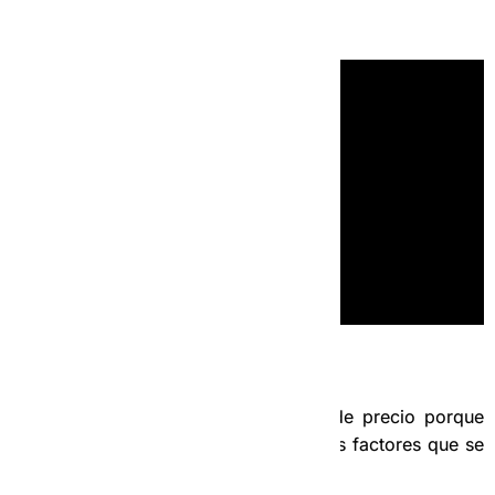
13- Nuestras Tarifas
Las tarifas se establecen en rangos de precio porque
los mismos pueden aumentar según los factores que se
apliquen a su servicio.