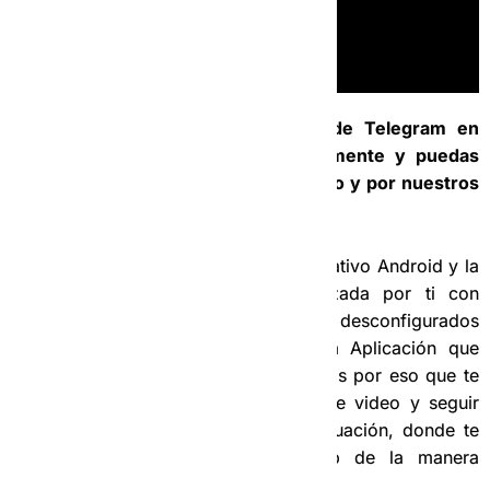
12- Como configurar la aplicación de Telegram en
Android, para que trabaje correctamente y puedas
recibir nuestros mensajes por privado y por nuestros
grupos de Telegram.
Si tienes un teléfono con sistema operativo Android y la
aplicación de Telegram no es utilizada por ti con
regularidad, puede ser que tengas desconfigurados
algunos permisos o detalles de esta Aplicación que
impidan su correcto funcionamiento. Es por eso que te
proponemos mirar detalladamente este video y seguir
los pasos que te mostramos a continuación, donde te
enseñamos como configurar la App de la manera
correcta para que te funcione al 100%.