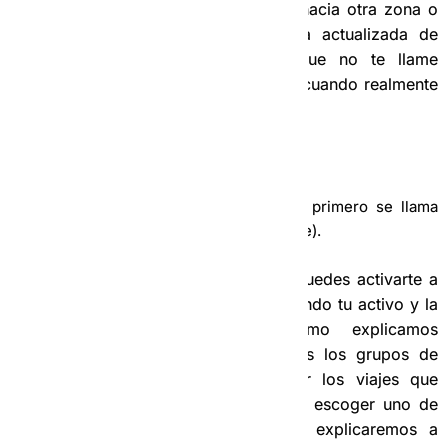
Te recomendamos que si te mueves hacia otra zona o
municipio mantengas a la Operadora actualizada de
donde te encuentras activo para que no te llame
pensando que estas en un municipio, cuando realmente
estas en otra localización.
4-
NUESTROS GRUPOS:
Utilizamos dos grupos para trabajar (el primero se llama
ReneTaxis, el segundo se llama INFO Rene).
Para trabajar tendrás dos variantes, puedes activarte a
través del número de la operadora dando tu activo y la
zona donde te encuentras (como explicamos
anteriormente), pero también tenemos los grupos de
ReneTaxis y ReneMoto para publicar los viajes que
necesitan un chofer, entonces puedes escoger uno de
los viajes de este grupo, como te explicaremos a