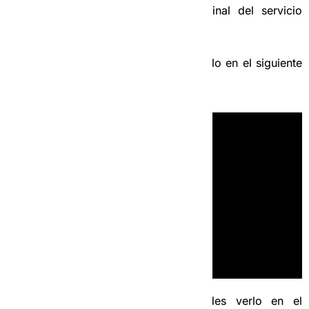
momento. Recuerda que el precio final del servicio
siempre lo pone la operadora.
En Teléfonos iOS, puedes verlo en el siguiente
video.
En teléfonos Android, puedes verlo en el