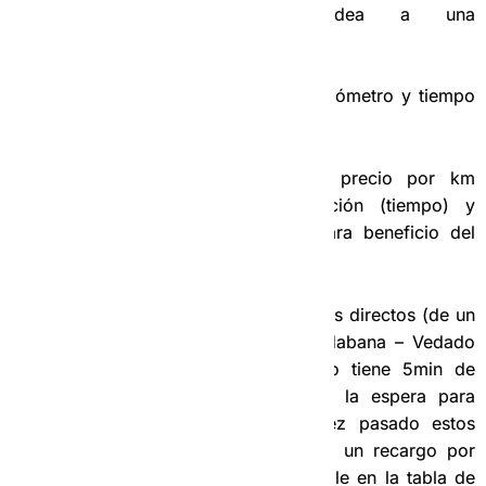
1.963,5 CUP; y se redondea a una
tarifa de 2000.00 CUP.
Nuestras Tarifas son en función del kilómetro y tiempo
de duración del servicio.
– En cada servicio sacamos un precio por km
(recorrido) y un precio por duración (tiempo) y
aplicaremos el mayor de los dos para beneficio del
chofer.
Recuerden que en los servicios directos (de un
punto A hacia un punto B, Habana – Vedado
por ejemplo), el cliente solo tiene 5min de
cortesía, libres de costo en la espera para
abordar el vehículo, una vez pasado estos
5min se empieza a cobrarse un recargo por
tiempo (ver el tiempo aplicable en la tabla de