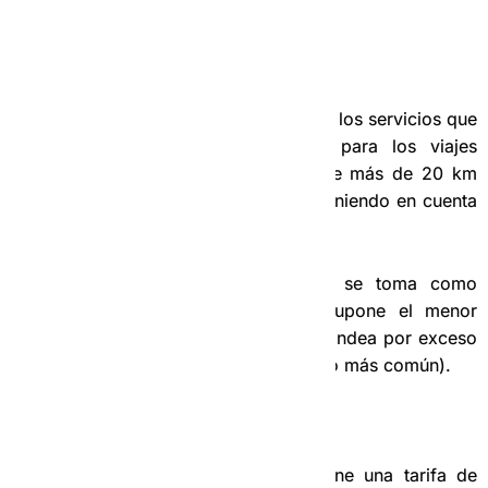
‣ Precio por tiempo:
95 CUP/min.
Estas tarifas anteriores son aplicadas a los servicios que
se realizan dentro de La Habana, para los viajes
interprovinciales aplicamos la tarifa de más de 20 km
aproximadamente, que puede variar teniendo en cuenta
la disponibilidad de vehículos.
De las opciones de rutas, siempre se toma como
referencia la ruta más corta, que supone el menor
kilometraje. La tarifa resultante se redondea por exceso
en relación a 50 CUP (resulta el cambio más común).
Por ejemplo:
Un servicio de auto de 5.1 km supone una tarifa de