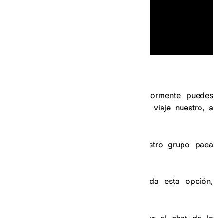
5-
Como coger un servicio:
Como te habíamos explicado anteriormente puedes
utilizar dos variantes para aceptar un viaje nuestro, a
continuación te las mencionamos.
5.1- La primera es a través de nuestro grupo paea
solicitar servicios.
En el video del grupo está detallada esta opción,
puedes volver a consultarlo más arriba.