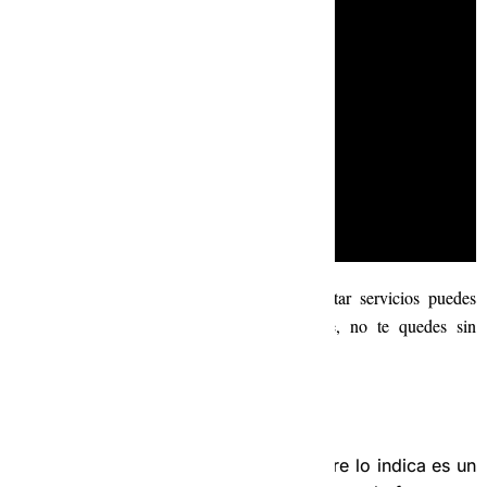
Cualquier duda sobre los grupos para solicitar servicios puedes
consultar a la operadora para que te ayude, no te quedes sin
entender como funcionamos.
–
Grupo Info RENE:
El grupo de Info RENE, como su nombre lo indica es un