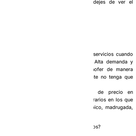
continuación con más detalles (no dejes de ver el
video).
–
Grupo ReneTaxis y ReneMoto:
¿Para qué lo utilizamos?
En este Grupo ponemos los servicios cuando
estamos en un momento de Alta demanda y
necesitamos encontrar un chofer de manera
muy rápida para que el cliente no tenga que
esperar tanto tiempo.
Avisamos de los aumentos de precio en
dependencia de los días y horarios en los que
nos encontremos (nocturno, pico, madrugada,
festivos).
¿Qué es una Alta Demanda para nosotros?