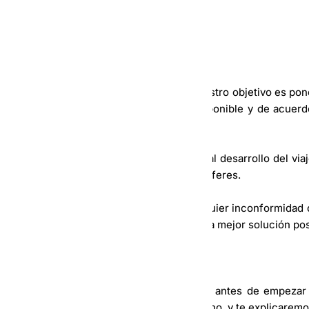
1-
INTRODUCCIÓN:
¿Cuál es nuestro trabajo?
– Somos una Agencia de Transporte, nuestro objetivo es pone
trasladarse, con un chofer que esté disponible y de acuerdo 
cliente.
– Damos seguimiento en todo momento al desarrollo del viaje
está en curso tanto a clientes como a choferes.
– Actuamos como mediadores ante cualquier inconformidad o
la solicitud o el trayecto del viaje, dando la mejor solución p
2-
NUESTROS CONTACTOS:
– En la reunión personal que tendremos antes de empezar 
detalle todos nuestros números de teléfono, y te explicaremo