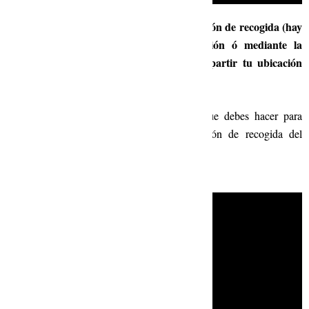
7- ¿Cómo pedir a la operadora una ubicación de recogida (hay
dos formas: mediante el link de ubicación ó mediante la
coordenada de la ubicación) y cómo compartir tu ubicación
actual?
7.1- En el siguiente video, te mostramos que debes hacer para
solicitar a la Operadora el link de ubicación de recogida del
servicio: