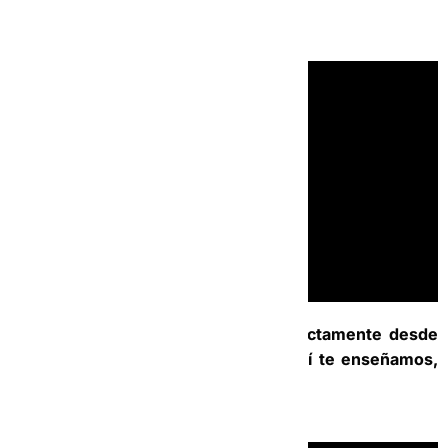
siguiente video.
8- ¿Cómo copiar la coordenada directamente desde
vale que te envía la Operadora? Aquí te enseñamos,
fácil y rápido.