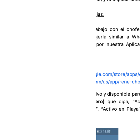
3-
Como Activarte para empezar a trabajar.
Debes saber que nuestro sistema de trabajo con el chofe
Telegram (es otra aplicación de mensajería similar a W
Además, puedes trabajar directamente por nuestra Aplic
plataformas de descarga.
Nuestras aplicaciones se encuentran en:
Chofer Android:
https://play.google.com/store/apps/
Chofer IOS:
https://apps.apple.com/us/app/rene-ch
Para que la Operadora sepa que estas activo y disponible para
Operadora
(luego te daremos su número)
que diga, “Ac
encuentras, por ejemplo “Activo Vedado”, “Activo en Playa
ejemplo en la siguiente imagen.