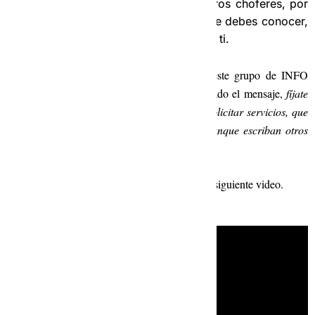
grupo de pura información para nuestros choferes, por
este grupo publicamos los cambios que debes conocer,
o cualquier información de interés para ti.
Debes saber que si recibes un mensaje en este grupo de INFO
debes responder al administrador que ha enviado el mensaje,
fíjate
que es diferente al grupo delos gripos para solicitar servicios, que
siempre debes responder a la Operadora, aunque escriban otros
administradores.
Te mostramos mas detalles de este grupo en el siguiente video.