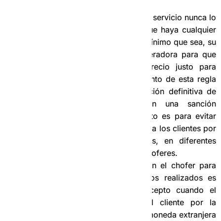
Debes saber que el precio del servicio nunca lo
puede poner el chofer, aunque haya cualquier
cambio en el recorrido, por mínimo que sea, su
deber es informarlo a la Operadora para que
sea ella quien calcule el precio justo para
ambas partes, el incumplimiento de esta regla
puede conllevar a la separación definitiva de
nuestro
EQUIPO
y también una sanción
monetaria para el chofer. Esto es para evitar
que se den precios diferentes a los clientes por
realizar los mismos servicios, en diferentes
momentos y con diferentes choferes.
El acuerdo de la Agencia con el chofer para
cobros y pagos por servicios realizados es
exclusivamente en CUP, excepto cuando el
precio del servicio dado al cliente por la
Agencia originalmente es en moneda extranjera