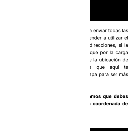
Nota:
No es obligación de la Operadora enviar todas las
ubicaciones a los choferes, debes aprender a utilizar el
mapa para poder buscar tus propias direcciones, si la
operadora te dice en algún momento que por la carga
de trabajo que tiene no puede enviarte la ubicación de
recogida no debes molestarte, ya que aquí te
enseñamos también como utilizar el mapa para ser más
independiente.
7.2- En el siguiente video, te mostramos que debes
hacer para solicitar a la operadora la coordenada de
ubicación de la recogida del servicio: