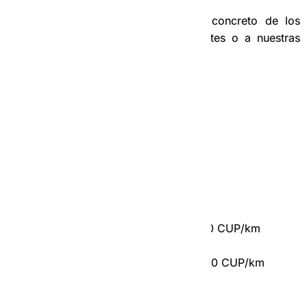
Siempre pueden consultar el precio concreto de los
servicios en nuestra App. Rene Clientes o a nuestras
Operadoras.
Para servicio en moto:
‣ Precio Mínimo:
500 CUP
‣ Costo de CUP/km recorridos:
De 0 a 20 km = entre 170 CUP y 220 CUP/km
Más de 20 km = entre 150 CUP y 200 CUP/km
‣ Precio por tiempo Económico: