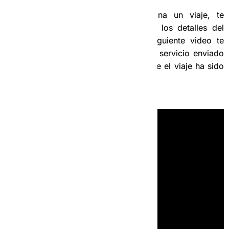
Una vez que la operadora te asigna un viaje, te
enviamos el vale donde están todos los detalles del
servicio que debes realizar. En el siguiente video te
mostramos un ejemplo de un vale de servicio enviado
por la operadora al chofer una vez que el viaje ha sido
asignado a ti.5