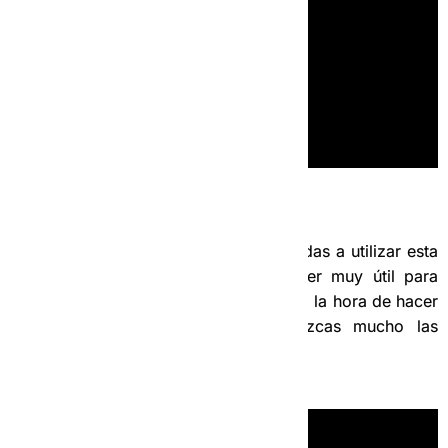
10- ¿Cómo usar el Maps.me?
Aquí te dejo un video para que aprendas a utilizar esta
herramienta de mapa, que te va a ser muy útil para
trabajar bien y ser más independiente a la hora de hacer
recogidas en lugares que no conozcas mucho las
direcciones.