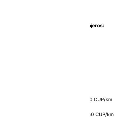
35 CUP/min.
Para servicios en auto de hasta 4 pasajeros:
‣ Precio Mínimo:
1000 CUP (Sin A/C)
1800 CUP (Con A/C)
‣ Costo de CUP/km recorridos:
De 0 a 20 km = entre 340 CUP y 400 CUP/km
Más de 20 km = entre 350 CUP y 350 CUP/km
‣ Precio por tiempo Económico: