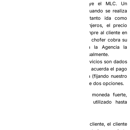
(USD, EUR, etc.), no incluye el MLC. Un
ejemplo de estos casos es cuando se realiza
un servicio al Aeropuerto (tanto ida como
recogida) con clientes extranjeros, el precio
del servicio aquí es dado siempre al cliente en
USD o EUR. En esos casos el chofer cobra su
moneda fuerte y entrega a la Agencia la
comisión en moneda fuerte igualmente.
Cuando los precios de los servicios son dados
al cliente en CUP y la Agencia acuerda el pago
con el cliente en otra moneda (fijando nuestro
tipo de cambio), el chofer tiene dos opciones.
1- Si el Chofer NO desea coger la moneda fuerte,
mantenemos la variante que hemos utilizado hasta
ahora:
Se le da el precio en CUP al cliente, el cliente