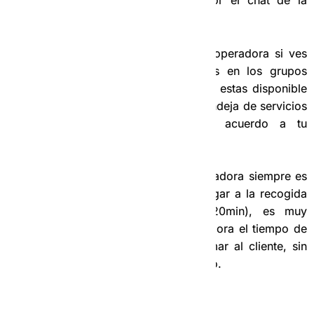
5.2- La segunda es directamente por el chat de la
operadora.
En este caso solo debes llamar a la operadora si ves
que están entrando muchos servicios en los grupos
Rene Taxis y ReneMoto, y decirle que estas disponible
para cualquier servicio, ella mira la bandeja de servicios
pendientes y te envía alguno de acuerdo a tu
disponibilidad.
Nota:
Lo más importante para la operadora siempre es
saber el tiempo que demoras para llegar a la recogida
(ejemplos 5min – 10min -15min -20min), es muy
importante que se informe a la operadora el tiempo de
recogida para que ella pueda confirmar al cliente, sin
este dato no podrá otorgarte el servicio.
6-
Ejemplo de vale: