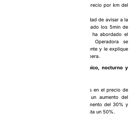
tarifas), que será sumado al precio por km del
servicio.
El chofer tiene la responsabilidad de avisar a la
Operadora cuando hayan pasado los 5min de
cortesía, si aún el cliente no ha abordado el
vehículo, para que nuestra Operadora se
ponga en contacto con el cliente y le explique
el recargo de precio por la espera.
Los precios suben en los horarios pico, nocturno y
madrugada.
En estos horarios realizamos aumentos en el precio de
nuestro servicio. En pico aplicamos un aumento del
20%, en nocturno aplicamos un incremento del 30% y
en madrugada el aumento asciende hasta un 50%.
Aclaraciones Importantes: